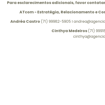
Para esclarecimentos adicionais, favor contatar
ATcom - Estratégia, Relacionamento e C
Andréa Castro
(71) 99982-5905 I andrea@agenci
Cinthya Medeiros
(71) 9991
cinthya@agenci