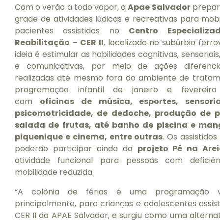
Com o verão a todo vapor, a
Apae Salvador
prepar
grade de atividades lúdicas e recreativas para mobi
pacientes assistidos no
Centro Especializ
Reabilitação – CER II
, localizado no subúrbio ferrov
ideia é estimular as habilidades cognitivas, sensoriais,
e comunicativas, por meio de ações diferenc
realizadas até mesmo fora do ambiente de tratam
programação infantil de janeiro e fevereiro
com
oficinas de música, esportes, sensori
psicomotricidade, de dedoche, produção de p
salada de frutas, até banho de piscina e man
piquenique e cinema, entre outras
. Os assistidos
poderão participar ainda do
projeto Pé na Are
atividade funcional para pessoas com deficiê
mobilidade reduzida.
“A colônia de férias é uma programação vo
principalmente, para crianças e adolescentes assis
CER II da APAE Salvador, e surgiu como uma alterna